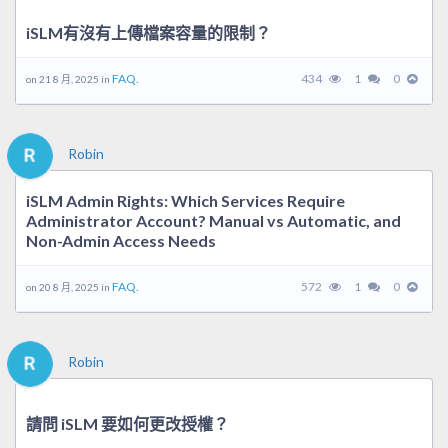
iSLM有沒有上傳檔案容量的限制？
FAQ.
434
1
0
on 21 8 月, 2025 in
Robin
iSLM Admin Rights: Which Services Require
Administrator Account? Manual vs Automatic, and
Non-Admin Access Needs
FAQ.
572
1
0
on 20 8 月, 2025 in
Robin
請問 iSLM 要如何更改授權？