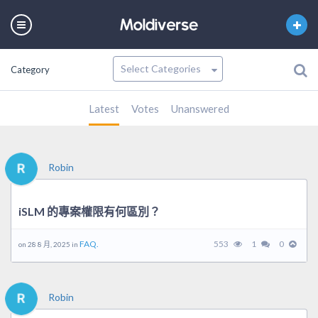
Category
Latest
Votes
Unanswered
Robin
iSLM 的專案權限有何區別？
FAQ.
553
1
0
on 28 8 月, 2025 in
Robin