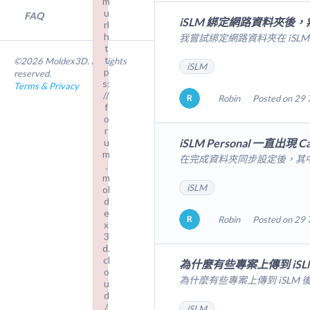
m
u
FAQ
iSLM 綁定網路資料夾後
rl
h
我嘗試綁定網路資料夾在 iSLM P
t
t
©2026 Moldex3D. All rights
iSLM
p
reserved.
s:
Terms & Privacy
//
Robin
Posted on 29 
f
o
r
u
iSLM Personal 一直出現 Ca
m
在完成資料夾同步設定後，其中
.
m
iSLM
ol
d
e
Robin
Posted on 29 
x
3
d.
cl
為什麼有些專案上傳到 iS
o
為什麼有些專案上傳到 iSLM 
u
d
/
iSLM