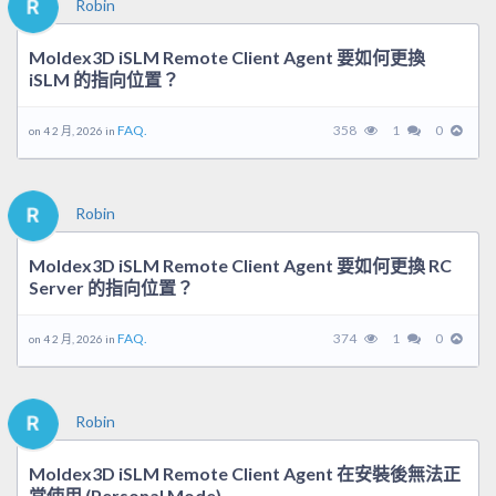
Robin
Moldex3D iSLM Remote Client Agent 要如何更換
iSLM 的指向位置？
FAQ.
358
1
0
on 4 2 月, 2026 in
Robin
Moldex3D iSLM Remote Client Agent 要如何更換 RC
Server 的指向位置？
FAQ.
374
1
0
on 4 2 月, 2026 in
Robin
Moldex3D iSLM Remote Client Agent 在安裝後無法正
常使用 (Personal Mode)