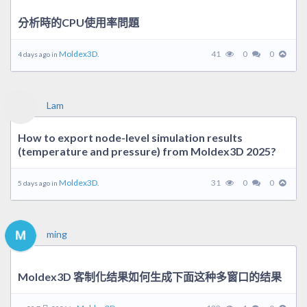
分析時的CPU使用率問題
Moldex3D.
41
0
0
4 days ago in
Lam
How to export node-level simulation results
(temperature and pressure) from Moldex3D 2025?
Moldex3D.
31
0
0
5 days ago in
ming
Moldex3D 客制化结果如何生成下面这种多窗口的结果