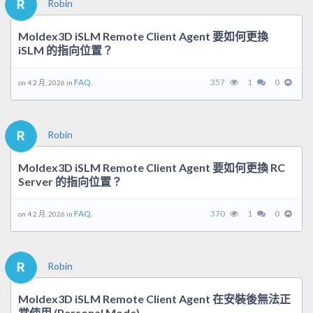
Robin
Moldex3D iSLM Remote Client Agent 要如何更換
iSLM 的指向位置？
FAQ.
357
1
0
on 4 2 月, 2026 in
Robin
Moldex3D iSLM Remote Client Agent 要如何更換 RC
Server 的指向位置？
FAQ.
370
1
0
on 4 2 月, 2026 in
Robin
Moldex3D iSLM Remote Client Agent 在安裝後無法正
常使用 (Personal Mode)