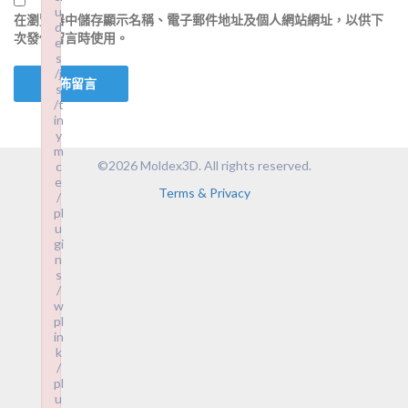
u
在
瀏覽器
中儲存顯示名稱、電子郵件地址及個人網站網址，以供下
d
次發佈留言時使用。
e
s
/j
s
/t
in
y
m
©2026 Moldex3D. All rights reserved.
c
e
Terms & Privacy
/
pl
u
gi
n
s
/
w
pl
in
k
/
pl
u