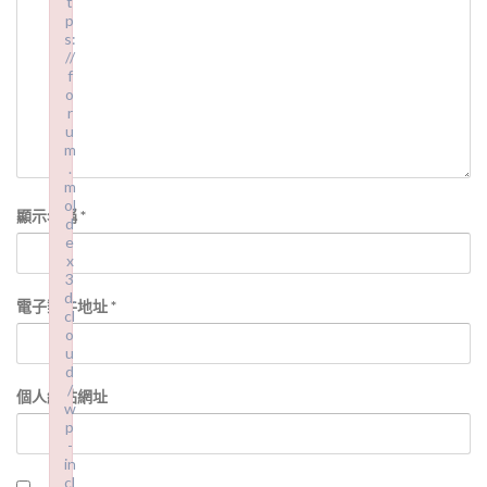
t
p
s:
//
f
o
r
u
m
.
m
ol
顯示名稱
*
d
e
x
3
d.
電子郵件地址
*
cl
o
u
d
/
個人網站網址
w
p
-
in
cl