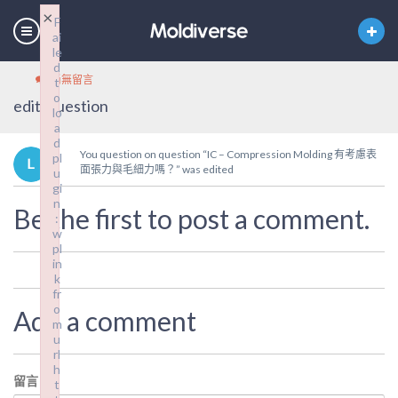
×
F
ai
le
d
尚無留言
t
o
edit_question
lo
a
d
You question on question “IC – Compression Molding 有考慮表
pl
面張力與毛細力嗎？” was edited
u
gi
n
Be the first to post a comment.
:
w
pl
in
k
fr
o
Add a comment
m
u
rl
h
留言
*
t