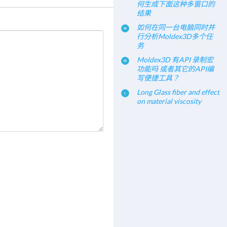
何生成下面这种多窗口的
结果
如何在同一台电脑同时并
行分析Moldex3D多个任
务
Moldex3D 有API 录制宏
功能吗 或者其它的API编
写便捷工具？
Long Glass fiber and effect
on material viscosity