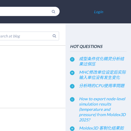
Login
HOT QUESTIONS
成型条件优化精灵分析结
果过保压
MHC修改单位设定后实际
输入单位没有发生变化
分析時的CPU使用率問題
How to export node-level
simulation results
(temperature and
pressure) from Moldex3D
2025?
Moldex3D 客制化结果如