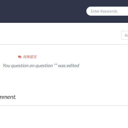
尚無留言
You question on question “” was edited
omment.