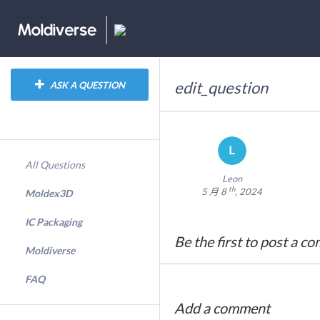
edit_question
ASK A QUESTION
All Questions
Leon
th
5 月 8
, 2024
Moldex3D
IC Packaging
Be the first to post a c
Moldiverse
FAQ
Add a comment