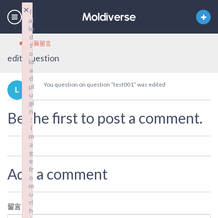
×
×
F
F
ai
ai
le
le
d
d
尚無留言
t
t
o
o
edit_question
lo
lo
a
a
d
d
You question on question “test001” was edited
pl
pl
u
u
gi
gi
n
n
Be the first to post a comment.
:
:
i
i
m
m
a
a
g
g
e
e
Add a comment
fr
fr
o
o
m
m
u
u
rl
rl
留言
*
h
h