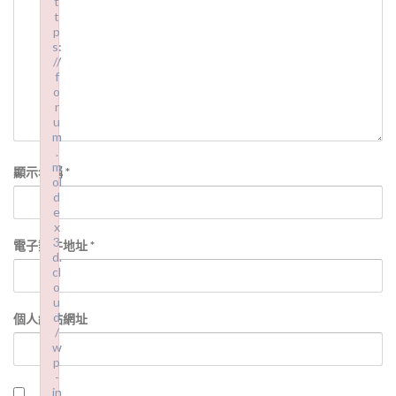
t
t
t
t
p
p
s:
s:
//
//
f
f
o
o
r
r
u
u
m
m
.
.
m
m
顯示名稱
*
ol
ol
d
d
e
e
x
x
3
3
電子郵件地址
*
d.
d.
cl
cl
o
o
u
u
d
d
個人網站網址
/
/
w
w
p
p
-
-
in
in