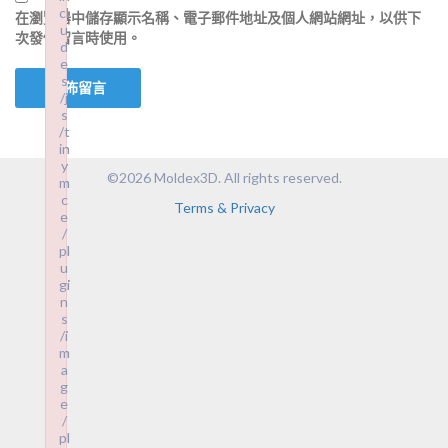
cl
cl
在
瀏覽器
中儲存顯示名稱、電子郵件地址及個人網站網址，以供下
u
u
次發佈留言時使用。
d
d
e
e
s
s
/j
/j
s
s
/t
/t
in
in
y
y
©2026 Moldex3D. All rights reserved.
m
m
c
c
Terms & Privacy
e
e
/
/
pl
pl
u
u
gi
gi
n
n
s
s
/i
/i
m
m
a
a
g
g
e
e
/
/
pl
pl