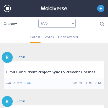
Category
Latest
Votes
Unanswered
Robin
Limit Concurrent Project Sync to Prevent Crashes
FAQ.
335
1
0
on 8 1 月, 2026 in
Robin