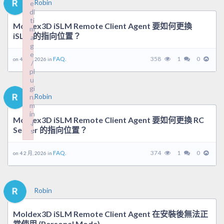
Robin
e
di
ti
Moldex3D iSLM Remote Client Agent 要如何更換
m
iSLM 的指向位置？
a
g
e
FAQ.
358
1
0
on 4 2 月, 2026 in
/
pl
u
gi
Robin
n.
m
in
Moldex3D iSLM Remote Client Agent 要如何更換 RC
.j
Server 的指向位置？
s
Failed to load plugin: wpeditimage from url https://forum.mold
FAQ.
374
1
0
on 4 2 月, 2026 in
Robin
Moldex3D iSLM Remote Client Agent 在安裝後無法正
常使用 (Personal Mode)