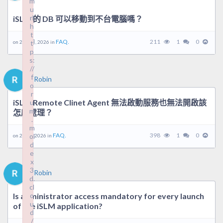
m
u
rl
iSLM 的 DB 可以移動到不台電腦嗎？
h
t
FAQ.
211
1
0
on 29 5 月, 2026 in
t
p
s:
//
f
Robin
o
r
iSLM Remote Clinet Agent 無法啟動服務也無法開啟該
u
m
怎麼處理？
.
m
FAQ.
398
1
0
ol
on 2 4 月, 2026 in
d
e
x
3
Robin
d.
cl
Is administrator access mandatory for every launch
o
u
of the iSLM application?
d
/