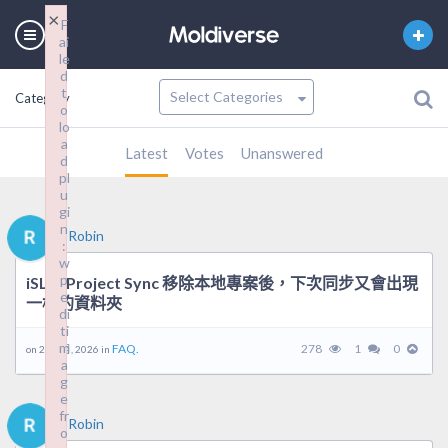
×
F
ai
le
d
t
Category
o
lo
a
Latest
Votes
Unanswered
d
pl
u
gi
n
Robin
:
w
p
iSLM Project Sync 移除本地專案後，下次同步又會出現
e
一樣的資料夾
di
ti
m
FAQ.
278
1
0
on 29 5 月, 2026 in
a
g
e
fr
Robin
o