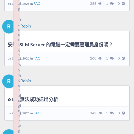
w
FAQ.
368
1
0
on 18 3 月, 2026 in
p
-
in
cl
Robin
u
d
e
安裝 iSLM Server 的電腦一定需要管理員身份嗎？
s
/j
s
FAQ.
260
1
0
on 18 3 月, 2026 in
/t
in
y
m
c
Robin
e
/
pl
iSLM 無法成功送出分析
u
gi
n
FAQ.
342
1
0
on 24 2 月, 2026 in
s
/
w
p