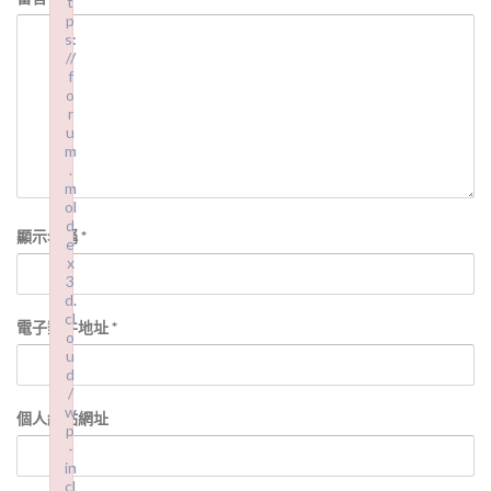
t
t
p
p
s:
s:
//
//
f
f
o
o
r
r
u
u
m
m
.
.
m
m
ol
ol
d
d
顯示名稱
*
e
e
x
x
3
3
d.
d.
cl
cl
電子郵件地址
*
o
o
u
u
d
d
/
/
w
w
個人網站網址
p
p
-
-
in
in
cl
cl