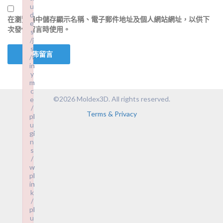
u
u
d
d
在
瀏覽器
中儲存顯示名稱、電子郵件地址及個人網站網址，以供下
e
e
次發佈留言時使用。
s
s
/j
/j
s
s
/t
/t
in
in
y
y
m
m
c
c
©2026 Moldex3D. All rights reserved.
e
e
/
/
Terms & Privacy
pl
pl
u
u
gi
gi
n
n
s
s
/
/
w
w
pl
pl
in
in
k
k
/
/
pl
pl
u
u