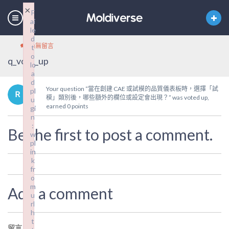
×
×
F
F
ai
ai
le
le
d
d
尚無留言
t
t
o
o
q_vote_up
lo
lo
a
a
d
d
Your question “當在創建 CAE 或試模的品質儀表板時，選擇「試
pl
pl
模」類別後，哪些額外的欄位或設定會出現？” was voted up,
u
u
earned 0 points
gi
gi
n
n
:
:
Be the first to post a comment.
w
w
pl
pl
in
in
k
k
fr
fr
o
o
m
m
Add a comment
u
u
rl
rl
h
h
t
t
留言
*