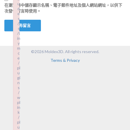
u
在
瀏覽器
中儲存顯示名稱、電子郵件地址及個人網站網址，以供下
d
次發佈留言時使用。
e
s
/j
s
/t
in
y
m
©2026 Moldex3D. All rights reserved.
c
e
Terms & Privacy
/
pl
u
gi
n
s
/
w
pl
in
k
/
pl
u