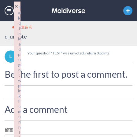
×
F
ai
le
d
尚無留言
t
o
q_unvote
lo
a
d
Your question “TEST” was unvoted, return 0 points
pl
u
gi
n
Be the first to post a comment.
:
w
pl
in
k
fr
Add a comment
o
m
u
rl
h
留言
*
t