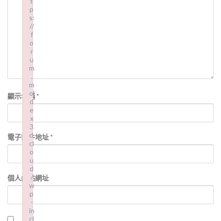
t
p
s:
//
f
o
r
u
m
.
m
ol
顯示名稱
*
d
e
x
3
d.
電子郵件地址
*
cl
o
u
d
/
個人網站網址
w
p
-
in
cl