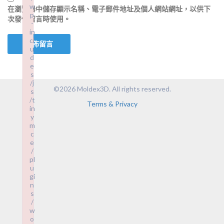
w
在
瀏覽器
中儲存顯示名稱、電子郵件地址及個人網站網址，以供下
p
次發佈留言時使用。
-
in
cl
u
d
e
s
/j
©2026 Moldex3D. All rights reserved.
s
/t
Terms & Privacy
in
y
m
c
e
/
pl
u
gi
n
s
/
w
o