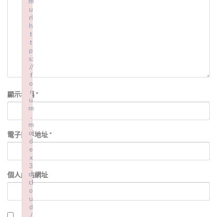
m
u
rl
h
t
t
p
s:
//
f
o
r
顯示名稱
*
u
m
.
m
ol
電子郵件地址
*
d
e
x
3
d.
個人網站網址
cl
o
u
d
/