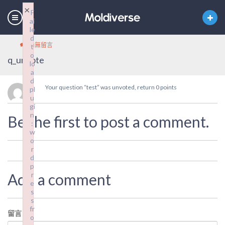
×
F
ai
le
d
尚無留言
t
o
q_unvote
lo
a
d
Your question “test” was unvoted, return 0 points
pl
u
gi
n
Be the first to post a comment.
:
w
o
r
d
p
Add a comment
r
e
s
s
fr
留言
*
o