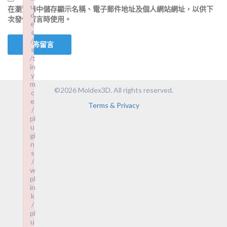
u
在
瀏覽器
中儲存顯示名稱、電子郵件地址及個人網站網址，以供下
d
次發佈留言時使用。
e
s
/j
s
/t
in
y
m
©2026 Moldex3D. All rights reserved.
c
e
Terms & Privacy
/
pl
u
gi
n
s
/
w
pl
in
k
/
pl
u