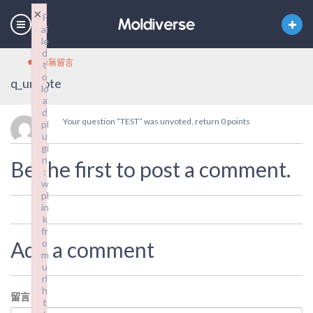
×
F
ai
le
d
尚無留言
t
o
q_unvote
lo
a
d
Your question “TEST” was unvoted, return 0 points
pl
u
gi
n
Be the first to post a comment.
:
w
pl
in
k
fr
Add a comment
o
m
u
rl
h
留言
*
t