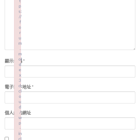
t
p
s:
//
f
o
r
u
m
.
m
ol
顯示名稱
*
d
e
x
3
d.
電子郵件地址
*
cl
o
u
d
/
個人網站網址
w
p
-
in
cl