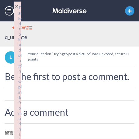
×
F
ai
le
d
尚無留言
t
o
q_unvote
lo
a
d
Your question “Trying to post a picture” was unvoted, return 0
pl
points
u
gi
n
Be the first to post a comment.
:
w
pl
in
k
fr
o
Add a comment
m
u
rl
h
留言
*
t