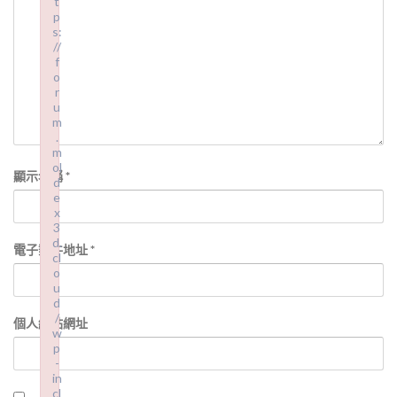
t
p
s:
//
f
o
r
u
m
.
m
ol
顯示名稱
*
d
e
x
3
d.
電子郵件地址
*
cl
o
u
d
/
個人網站網址
w
p
-
in
cl