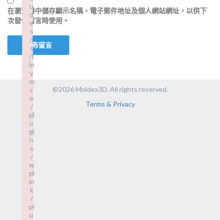
u
在
瀏覽器
中儲存顯示名稱、電子郵件地址及個人網站網址，以供下
d
次發佈留言時使用。
e
s
/j
s
/t
in
y
m
©2026 Moldex3D. All rights reserved.
c
e
Terms & Privacy
/
pl
u
gi
n
s
/
w
pl
in
k
/
pl
u