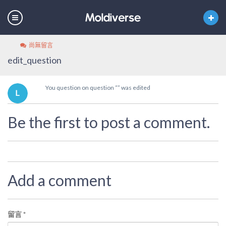
尚無留言
edit_question
You question on question “” was edited
Be the first to post a comment.
Add a comment
留言
*