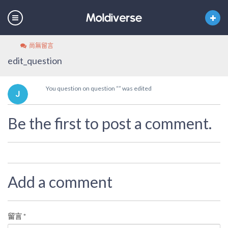
尚無留言
edit_question
You question on question “” was edited
Be the first to post a comment.
Add a comment
留言
*