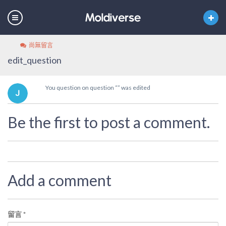
尚無留言
edit_question
You question on question “” was edited
Be the first to post a comment.
Add a comment
留言
*