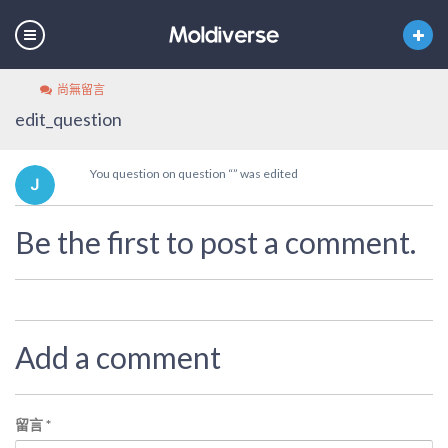
尚無留言
edit_question
You question on question “” was edited
Be the first to post a comment.
Add a comment
留言
*