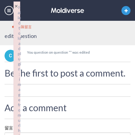
×
F
ai
le
d
尚無留言
t
o
edit_question
lo
a
d
You question on question “” was edited
pl
u
gi
n
Be the first to post a comment.
:
i
m
a
g
e
Add a comment
fr
o
m
u
rl
留言
*
h