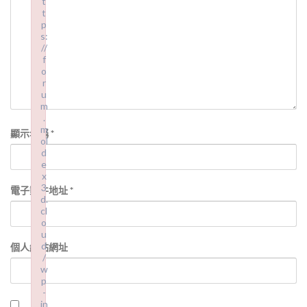
t
t
p
s:
//
f
o
r
u
m
.
m
顯示名稱
*
ol
d
e
x
3
電子郵件地址
*
d.
cl
o
u
d
個人網站網址
/
w
p
-
in