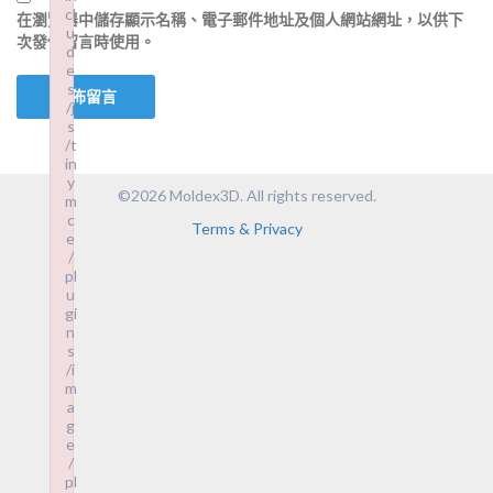
cl
在
瀏覽器
中儲存顯示名稱、電子郵件地址及個人網站網址，以供下
u
次發佈留言時使用。
d
e
s
/j
s
/t
in
y
©2026 Moldex3D. All rights reserved.
m
c
Terms & Privacy
e
/
pl
u
gi
n
s
/i
m
a
g
e
/
pl