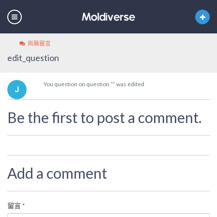
尚無留言
edit_question
You question on question “” was edited
Be the first to post a comment.
Add a comment
留言
*