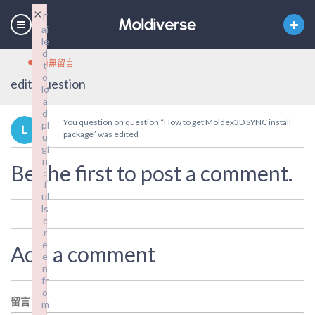
×
F
ai
le
d
尚無留言
t
o
edit_question
lo
a
d
You question on question “How to get Moldex3D SYNC install
pl
package” was edited
u
gi
n
Be the first to post a comment.
:
f
ul
ls
c
r
e
Add a comment
e
n
fr
o
留言
*
m