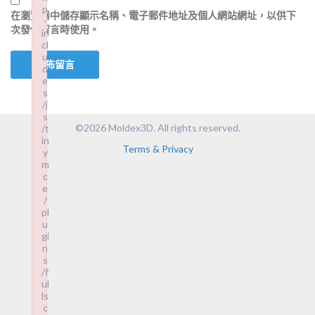
p
在
瀏覽器
中儲存顯示名稱、電子郵件地址及個人網站網址，以供下
-
次發佈留言時使用。
in
cl
u
d
e
s
/j
s
©2026 Moldex3D. All rights reserved.
/t
in
Terms & Privacy
y
m
c
e
/
pl
u
gi
n
s
/f
ul
ls
c