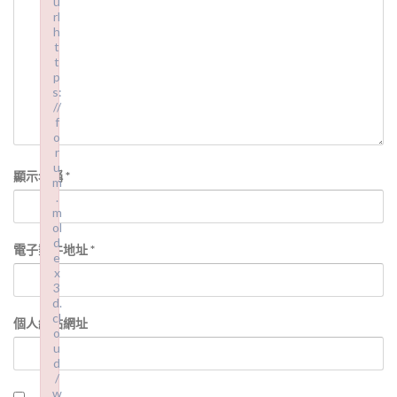
u
rl
h
t
t
p
s:
//
f
o
r
u
顯示名稱
*
m
.
m
ol
d
電子郵件地址
*
e
x
3
d.
cl
個人網站網址
o
u
d
/
w