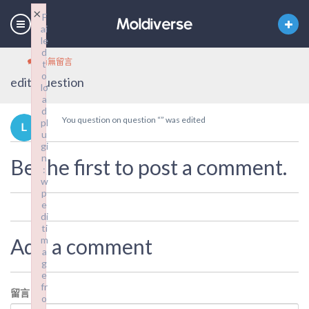
×
F
ai
le
d
尚無留言
t
o
edit_question
lo
a
d
You question on question “” was edited
pl
u
gi
n
Be the first to post a comment.
:
w
p
e
di
ti
Add a comment
m
a
g
e
fr
留言
*
o