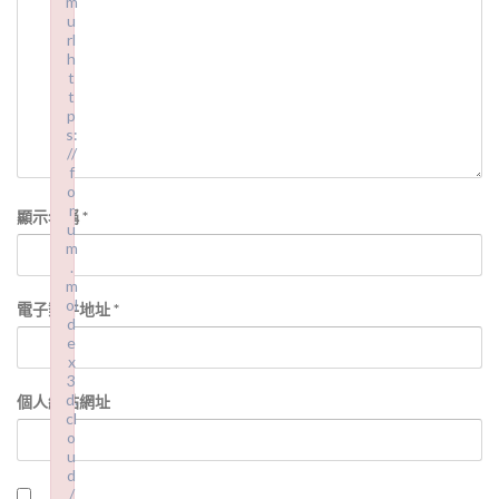
m
u
rl
h
t
t
p
s:
//
f
o
r
顯示名稱
*
u
m
.
m
ol
電子郵件地址
*
d
e
x
3
d.
個人網站網址
cl
o
u
d
/