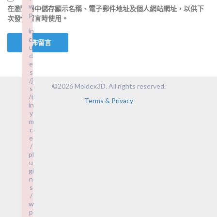
w
在
瀏覽器
中儲存顯示名稱、電子郵件地址及個人網站網址，以供下
p
次發佈留言時使用。
-
in
cl
u
d
e
s
/j
©2026 Moldex3D. All rights reserved.
s
/t
Terms & Privacy
in
y
m
c
e
/
pl
u
gi
n
s
/
w
p