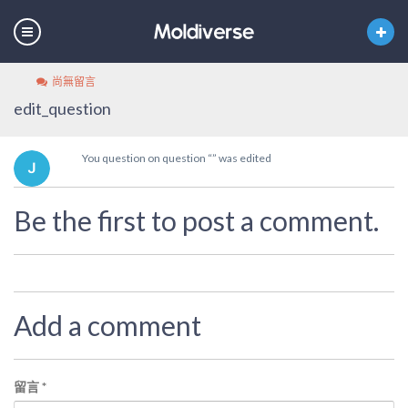
尚無留言
edit_question
You question on question “” was edited
Be the first to post a comment.
Add a comment
留言
*