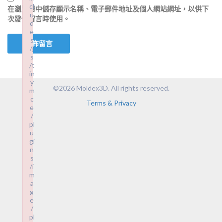
cl
在
瀏覽器
中儲存顯示名稱、電子郵件地址及個人網站網址，以供下
u
次發佈留言時使用。
d
e
s
/j
s
/t
in
y
©2026 Moldex3D. All rights reserved.
m
c
Terms & Privacy
e
/
pl
u
gi
n
s
/i
m
a
g
e
/
pl