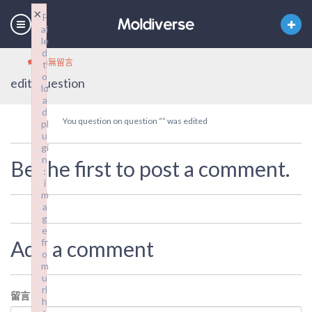
×
F
ai
le
d
尚無留言
t
o
edit_question
lo
a
d
You question on question “” was edited
pl
u
gi
n
Be the first to post a comment.
:
i
m
a
g
e
Add a comment
fr
o
m
u
rl
留言
*
h