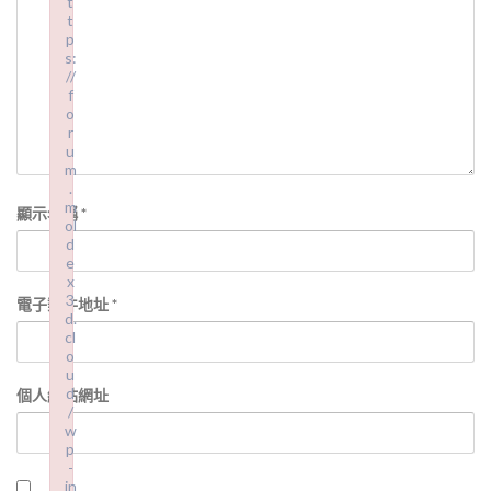
t
t
p
s:
//
f
o
r
u
m
.
m
顯示名稱
*
ol
d
e
x
3
電子郵件地址
*
d.
cl
o
u
d
個人網站網址
/
w
p
-
in