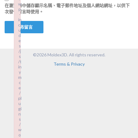
w
在
瀏覽器
中儲存顯示名稱、電子郵件地址及個人網站網址，以供下
p
次發佈留言時使用。
-
in
cl
u
d
e
s
/j
©2026 Moldex3D. All rights reserved.
s
/t
Terms & Privacy
in
y
m
c
e
/
pl
u
gi
n
s
/
w
o