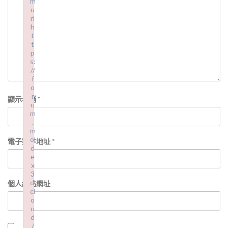
m
u
rl
h
t
t
p
s:
//
f
o
r
顯示名稱
*
u
m
.
m
ol
電子郵件地址
*
d
e
x
3
d.
個人網站網址
cl
o
u
d
/