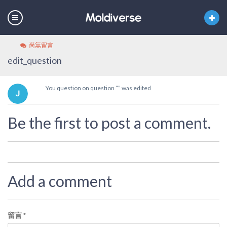
尚無留言
edit_question
You question on question “” was edited
Be the first to post a comment.
Add a comment
留言
*