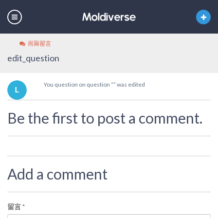
尚無留言
edit_question
You question on question “” was edited
Be the first to post a comment.
Add a comment
留言
*