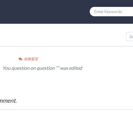
尚無留言
You question on question “” was edited
omment.