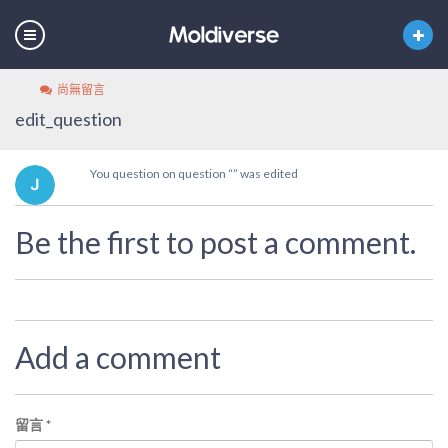
尚無留言
edit_question
You question on question “” was edited
Be the first to post a comment.
Add a comment
留言
*