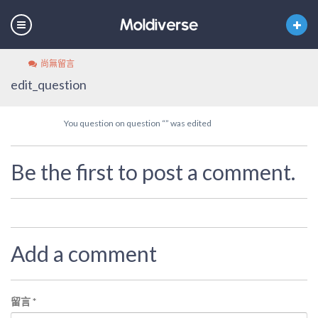
尚無留言
edit_question
You question on question “” was edited
Be the first to post a comment.
Add a comment
留言
*