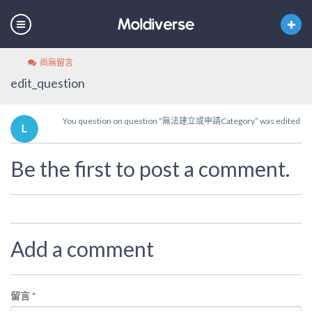
尚無留言
edit_question
You question on question “無法建立或申請Category” was edited
Be the first to post a comment.
Add a comment
留言
*