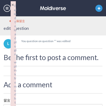
×
F
ai
le
d
尚無留言
t
o
edit_question
lo
a
d
You question on question “” was edited
pl
u
gi
n
Be the first to post a comment.
:
w
pl
in
k
fr
Add a comment
o
m
u
rl
h
留言
*
t