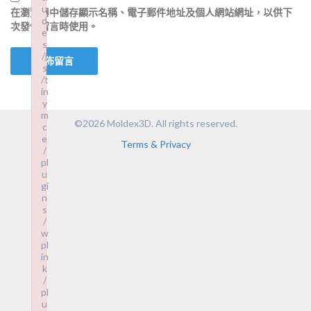
u
在
瀏覽器
中儲存顯示名稱、電子郵件地址及個人網站網址，以供下
d
次發佈留言時使用。
e
s
/j
s
/t
in
y
m
©2026 Moldex3D. All rights reserved.
c
e
Terms & Privacy
/
pl
u
gi
n
s
/
w
pl
in
k
/
pl
u