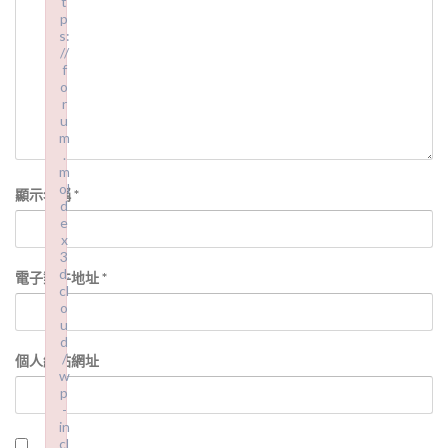
t
p
s:
//
f
o
r
u
m
.
m
ol
顯示名稱
*
d
e
x
3
d.
電子郵件地址
*
cl
o
u
d
/
個人網站網址
w
p
-
in
cl