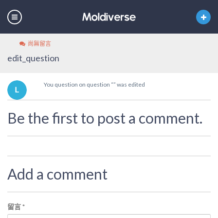
尚無留言
edit_question
You question on question “” was edited
Be the first to post a comment.
Add a comment
留言
*