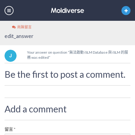
尚無留言
edit_answer
Your answer on question “無法啟動 iSLM Database 與 iSLM 的服
務 was edited”
Be the first to post a comment.
Add a comment
留言
*