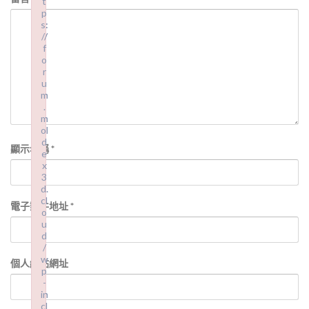
t
t
p
p
s:
s:
//
//
f
f
o
o
r
r
u
u
m
m
.
.
m
m
ol
ol
d
d
顯示名稱
*
e
e
x
x
3
3
d.
d.
cl
cl
電子郵件地址
*
o
o
u
u
d
d
/
/
w
w
個人網站網址
p
p
-
-
in
in
cl
cl