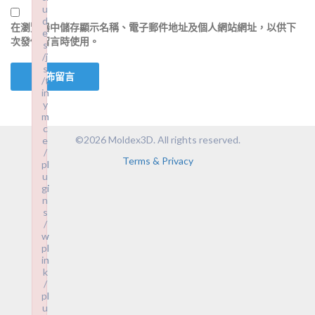
u
u
d
d
在
瀏覽器
中儲存顯示名稱、電子郵件地址及個人網站網址，以供下
e
e
次發佈留言時使用。
s
s
/j
/j
s
s
/t
/t
in
in
y
y
m
m
c
c
©2026 Moldex3D. All rights reserved.
e
e
/
/
Terms & Privacy
pl
pl
u
u
gi
gi
n
n
s
s
/
/
w
w
pl
pl
in
in
k
k
/
/
pl
pl
u
u