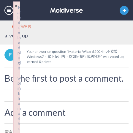
×
×
F
F
ai
ai
le
le
d
d
尚無留言
t
t
o
o
a_vote_up
lo
lo
a
a
d
d
Your answer on question “Material Wizard 2024 已不支援
pl
pl
Windows7，當下使用者可以如何執行順利分析” was voted up,
u
u
earned 0 points
gi
gi
n
n
:
:
Be the first to post a comment.
w
w
pl
pl
in
in
k
k
fr
fr
o
o
m
m
Add a comment
u
u
rl
rl
h
h
t
t
留言
*