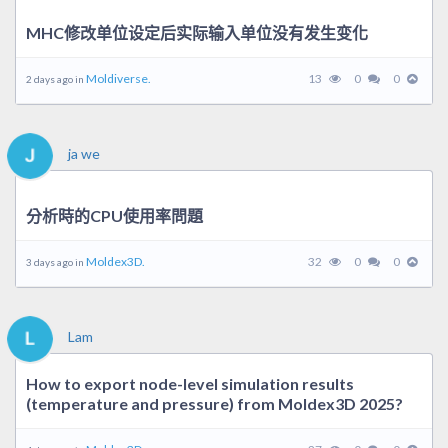
MHC修改单位设定后实际输入单位没有发生变化
Moldiverse.
13
0
0
2 days ago in
ja we
分析時的CPU使用率問題
Moldex3D.
32
0
0
3 days ago in
Lam
How to export node-level simulation results
(temperature and pressure) from Moldex3D 2025?