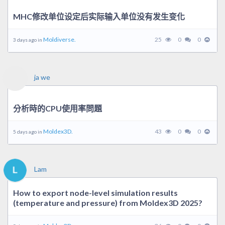
MHC修改单位设定后实际输入单位没有发生变化
Moldiverse.
25
0
0
3 days ago in
ja we
分析時的CPU使用率問題
Moldex3D.
43
0
0
5 days ago in
Lam
How to export node-level simulation results
(temperature and pressure) from Moldex3D 2025?